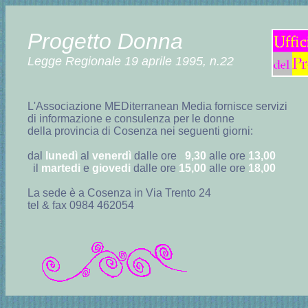
Progetto Donna
Legge Regionale 19 aprile 1995, n.22
L'Associazione MEDiterranean Media fornisce servizi
di informazione e consulenza per le donne
della provincia di Cosenza nei seguenti giorni:
dal
lunedì
al
venerdì
dalle ore
9,30
alle ore
13,00
il
martedi
e
giovedi
dalle ore
15,00
alle ore
18,00
La sede è a Cosenza in Via Trento 24
tel & fax 0984
462054